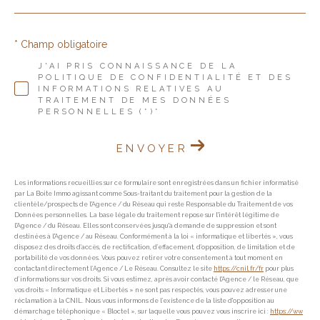
* Champ obligatoire
J'AI PRIS CONNAISSANCE DE LA
POLITIQUE DE CONFIDENTIALITÉ ET DES
INFORMATIONS RELATIVES AU
TRAITEMENT DE MES DONNÉES
PERSONNELLES (*)*
ENVOYER
Les informations recueillies sur ce formulaire sont enregistrées dans un fichier informatisé
par La Boite Immo agissant comme Sous-traitant du traitement pour la gestion de la
clientèle/prospects de l'Agence / du Réseau qui reste Responsable du Traitement de vos
Données personnelles. La base légale du traitement repose sur l'intérêt légitime de
l'Agence / du Réseau. Elles sont conservées jusqu'à demande de suppression et sont
destinées à l'Agence / au Réseau. Conformément à la loi « informatique et libertés », vous
disposez des droits d’accès, de rectification, d’effacement, d’opposition, de limitation et de
portabilité de vos données. Vous pouvez retirer votre consentement à tout moment en
contactant directement l’Agence / Le Réseau. Consultez le site
https://cnil.fr/fr
pour plus
d’informations sur vos droits. Si vous estimez, après avoir contacté l'Agence / le Réseau, que
vos droits « Informatique et Libertés » ne sont pas respectés, vous pouvez adresser une
réclamation à la CNIL. Nous vous informons de l’existence de la liste d'opposition au
démarchage téléphonique « Bloctel », sur laquelle vous pouvez vous inscrire ici :
https://ww