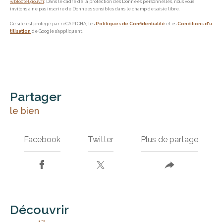
w.bloctel.gouv.fr
. Dans le cadre de la protection des Données personnelles, nous vous
invitons à ne pas inscrire de Données sensibles dans le champ de saisie libre.
Ce site est protégé par reCAPTCHA, les
Politiques de Confidentialité
et es
Conditions d'u
tilisation
de Google s'appliquent.
partager
le bien
Facebook
Twitter
Plus de partage
découvrir