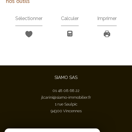
nos outils
Sélectionner
Calculer
Imprimer
SIAMO SAS
01 48 08 68 22
jlcarini@siamo-immobilier.fr
1 rue Saulpic
94300
vincennes
Nous suivre sur