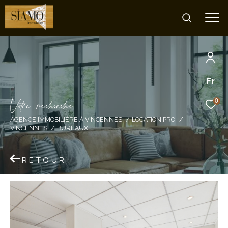
Fr
V
o
r
e
r
e
c
e
c
e
0
AGENCE IMMOBILIÈRE À VINCENNES
LOCATION PRO
VINCENNES
BUREAUX
RETOUR