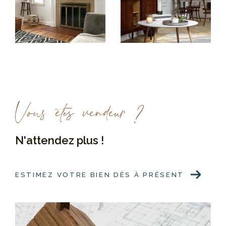
années, nos équipes s'activent quotidiennement pour
dénicher la maison ou l'appartement de vos rêves.
Trouver une location
Parce que nous souhaitons accompagner chacun à
toutes les étapes de sa vie, nous travaillons aussi à
sélectionner pour vous les
meilleures offres de
Vous êtes vendeur ?
location sur la région de Vincennes
.
Notre catalogue comprend des locations variées, que
N'attendez plus !
vous soyez à la recherche d'un appartement deux
pièces ou d'une petite maison avec jardin.
ESTIMEZ VOTRE BIEN DÈS À PRÉSENT
Confier la gestion d'un bien locatif
SIAMO est également présente pour
gérer vos biens
immobiliers de tout type
. De vos appartements