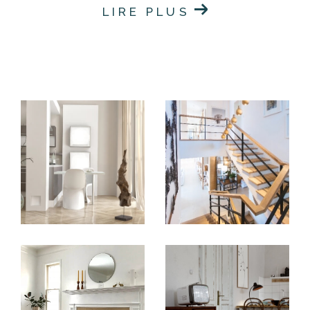
conseillera, louera, géra avec professionnalisme,
LIRE PLUS
éthique, enthousiasme, et sécurité avec la GLI, votre
patrimoine immobilier.
Un projet immobilier à Vincennes
et en région Parisienne ? Faites-
nous confiance !
Acheter un bien immobilier
Si vous souhaitez investir dans l'immobilier sur
Vincennes ou Paris et recherchez l'agence idéale
pour vous soutenir dans cette démarche, SIAMO est
l'agence qu'il vous fait.
Expertes en immobilier sur ce secteur depuis des