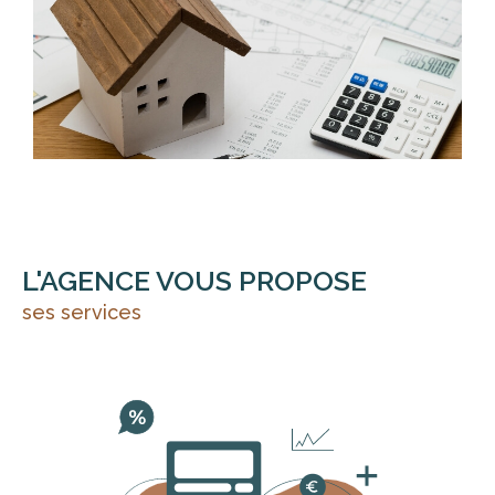
meublés ou non, garages ou box, à vos locaux
commerciaux ou immeubles en entier, nous vous
proposons des services adaptés.
Faire estimer un bien
L'équipe de SIAMO vous invite à remplir notre
questionnaire en ligne pour recevoir une
estimation d
e votre bien immobilier à Vincennes
et les alentours
.
L'AGENCE VOUS PROPOSE
Spécialiste de l'immobilier sur le secteur, nous
ses services
recherchons constamment des biens à vendre sur la
région de Vincennes et de Paris.
Prendre contact avec notre agence
Si vous cherchez une
agence immobilière à