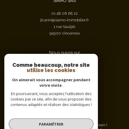
SIAMO SAS
01 48 08 68 22
jlcarini@siamo-immobilier.fr
1 rue Saulpic
94300
vincennes
Nous suivre sur
Comme beaucoup, notre site
utilise les cookies
On aimerait vous accompagner pendant
votre visite.
En poursuivant, vous acceptez l'utilisation des
cookies par ce site, afin de vous proposer des
Adhérents
contenus adaptés et réaliser des statistiques !
PARAMÉTRER
© 2026 | Tous droits réservés | Traduction powered by Google |