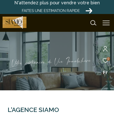
N'attendez plus pour vendre votre bien
FAITES UNE ESTIMATION RAPIDE
e
r
è
i
i
l
b
o
m
m
I
e
i
V
e
d
e
i
r
a
0
n
e
t
a
r
p
e
r
o
t
V
Fr
L'AGENCE SIAMO