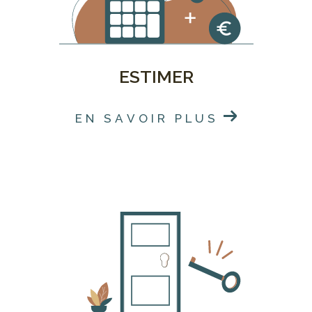
Vincennes à taille humaine
, proche de vos attentes
et motivée par les intérêts, SIAMO est là pour vous.
Contactez-nous via notre site web ou en composant
ESTIMER
un de nos numéros pour parler directement avec l'un
de nos conseillers.
EN SAVOIR PLUS