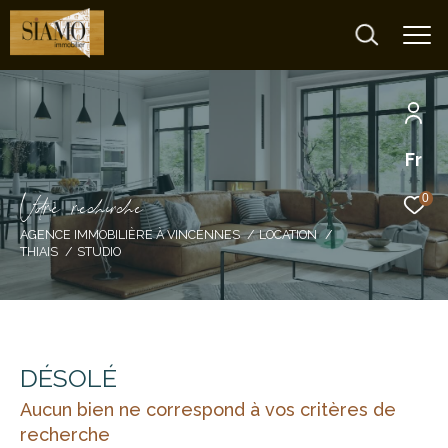
Fr
V
o
r
e
r
e
c
e
c
e
0
AGENCE IMMOBILIÈRE À VINCENNES
LOCATION
THIAIS
STUDIO
DÉSOLÉ
Aucun bien ne correspond à vos critères de
recherche