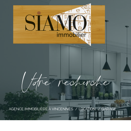
V
o
r
e
r
e
c
e
c
e
AGENCE IMMOBILIÈRE À VINCENNES
LOCATION
GARAGE