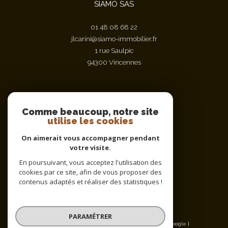
SIAMO SAS
01 48 08 68 22
jlcarini@siamo-immobilier.fr
1 rue Saulpic
94300
vincennes
Nous suivre sur
Comme beaucoup, notre site
utilise les cookies
On aimerait vous accompagner pendant
votre visite.
En poursuivant, vous acceptez l'utilisation des
cookies par ce site, afin de vous proposer des
contenus adaptés et réaliser des statistiques !
Adhérents
PARAMÉTRER
© 2026 | Tous droits réservés | Traduction powered by Google |