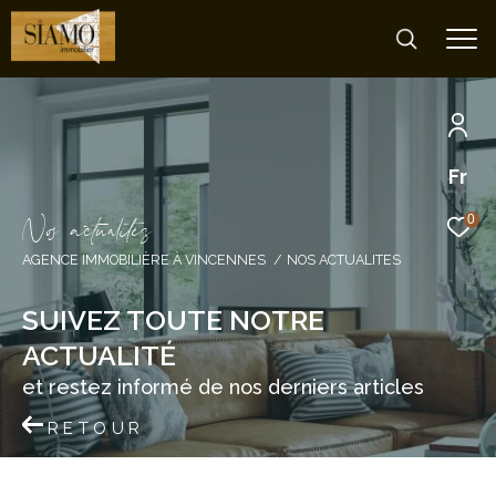
Fr
N
o
a
c
t
u
a
i
é
s
0
AGENCE IMMOBILIÈRE À VINCENNES
NOS ACTUALITES
SUIVEZ TOUTE NOTRE
ACTUALITÉ
et restez informé de nos derniers articles
RETOUR