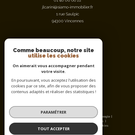
01 48 08 68 22
jlcarini@siamo-immobilier.fr
1 rue Saulpic
94300
vincennes
Nous suivre sur
Comme beaucoup, notre site
utilise les cookies
On aimerait vous accompagner pendant
votre visite.
En poursuivant, vous acceptez l'utilisation des
cookies par ce site, afin de vous proposer des
contenus adaptés et réaliser des statistiques !
Adhérents
PARAMÉTRER
© 2026 | Tous droits réservés | Traduction powered by Google |
Nos honoraires
Plan du site
Mentions légales
Admin
Nos partenaires
Politique RGPD
Cookies
TOUT ACCEPTER