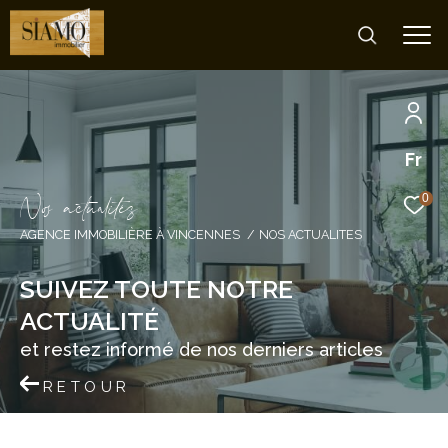
Fr
N
o
a
c
t
u
a
i
é
s
0
AGENCE IMMOBILIÈRE À VINCENNES
NOS ACTUALITES
SUIVEZ TOUTE NOTRE
ACTUALITÉ
et restez informé de nos derniers articles
RETOUR