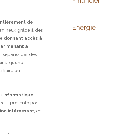
Financier
ntièrement de
Energie
 lumineux grâce à des
e donnant accès à
ier menant à
s
, séparés par des
ainsi qu’une
ertiaire ou
u informatique
,
al
, il présente par
ion intéressant
, en