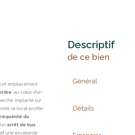
descriptif
de ce bien
Général
 cet emplacement
ordre
, au cœur d’un
erché. Implanté sur
Détails
té, le local profite
fréquenté du
d’un
arrêt de bus
 et une excellente