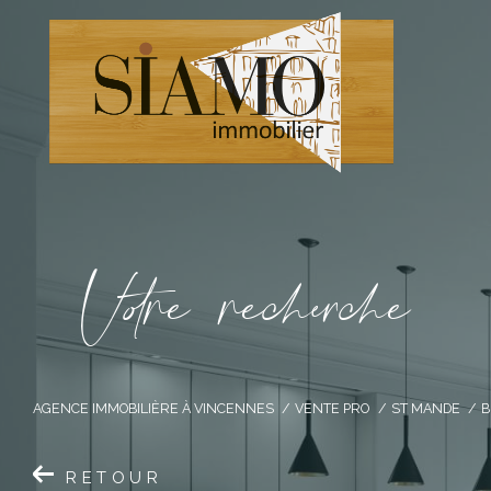
V
o
r
e
r
e
c
e
c
e
AGENCE IMMOBILIÈRE À VINCENNES
VENTE PRO
ST MANDE
RETOUR