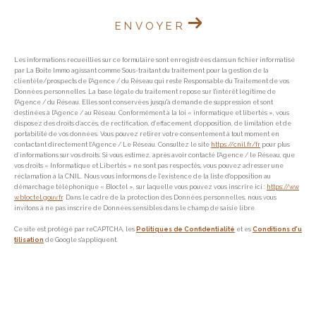
ENVOYER
Les informations recueillies sur ce formulaire sont enregistrées dans un fichier informatisé
par La Boite Immo agissant comme Sous-traitant du traitement pour la gestion de la
clientèle/prospects de l'Agence / du Réseau qui reste Responsable du Traitement de vos
Données personnelles. La base légale du traitement repose sur l'intérêt légitime de
l'Agence / du Réseau. Elles sont conservées jusqu'à demande de suppression et sont
destinées à l'Agence / au Réseau. Conformément à la loi « informatique et libertés », vous
disposez des droits d’accès, de rectification, d’effacement, d’opposition, de limitation et de
portabilité de vos données. Vous pouvez retirer votre consentement à tout moment en
contactant directement l’Agence / Le Réseau. Consultez le site
https://cnil.fr/fr
pour plus
d’informations sur vos droits. Si vous estimez, après avoir contacté l'Agence / le Réseau, que
vos droits « Informatique et Libertés » ne sont pas respectés, vous pouvez adresser une
réclamation à la CNIL. Nous vous informons de l’existence de la liste d'opposition au
démarchage téléphonique « Bloctel », sur laquelle vous pouvez vous inscrire ici :
https://ww
w.bloctel.gouv.fr
. Dans le cadre de la protection des Données personnelles, nous vous
invitons à ne pas inscrire de Données sensibles dans le champ de saisie libre.
Ce site est protégé par reCAPTCHA, les
Politiques de Confidentialité
et es
Conditions d'u
tilisation
de Google s'appliquent.