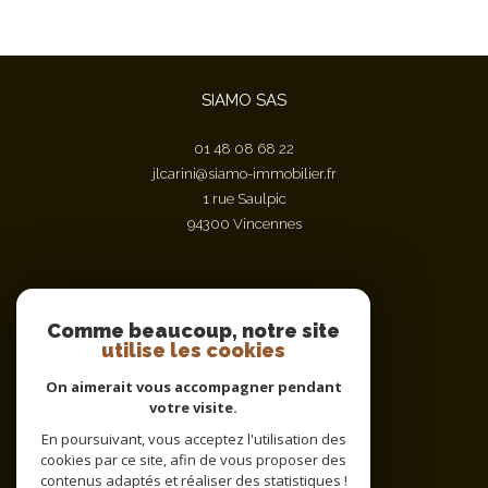
SIAMO SAS
01 48 08 68 22
jlcarini@siamo-immobilier.fr
1 rue Saulpic
94300
vincennes
Nous suivre sur
Comme beaucoup, notre site
utilise les cookies
On aimerait vous accompagner pendant
votre visite.
En poursuivant, vous acceptez l'utilisation des
cookies par ce site, afin de vous proposer des
contenus adaptés et réaliser des statistiques !
Adhérents