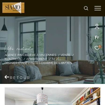
Fr
V
o
r
e
r
e
c
e
c
e
0
AGENCE IMMOBILIÈRE À VINCENNES
VENTE
MONTREUIL
APPARTEMENT
T2
DERNIER ETAGE 2 PIECES CHARME DE L ANCIEN
RETOUR