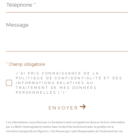
*
Message
*
* Champ obligatoire
J'AI PRIS CONNAISSANCE DE LA
POLITIQUE DE CONFIDENTIALITÉ ET DES
INFORMATIONS RELATIVES AU
TRAITEMENT DE MES DONNÉES
PERSONNELLES (*)*
ENVOYER
Les informations recueillies sur ce formulaire sont enregistrées dans un fichier informatisé
par La Boite Immo agissant comme Sous-traitant du traitement pour la gestion de la
clientèle/prospects de l'Agence / du Réseau qui reste Responsable du Traitement de vos