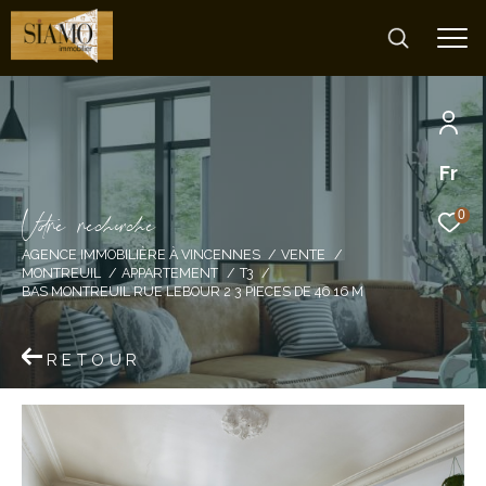
Fr
V
o
r
e
r
e
c
e
c
e
0
AGENCE IMMOBILIÈRE À VINCENNES
VENTE
MONTREUIL
APPARTEMENT
T3
BAS MONTREUIL RUE LEBOUR 2 3 PIECES DE 46 16 M
RETOUR