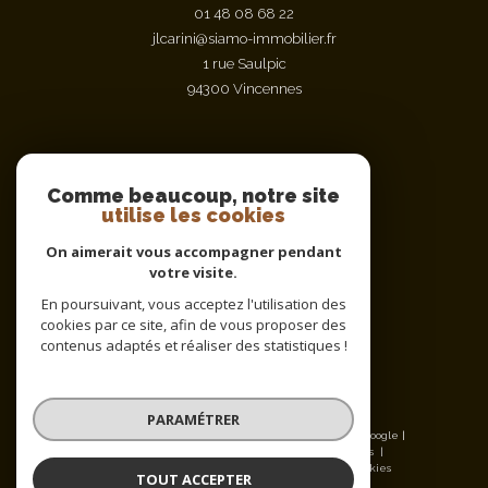
01 48 08 68 22
jlcarini@siamo-immobilier.fr
1 rue Saulpic
94300
vincennes
Nous suivre sur
Comme beaucoup, notre site
utilise les cookies
On aimerait vous accompagner pendant
votre visite.
En poursuivant, vous acceptez l'utilisation des
cookies par ce site, afin de vous proposer des
contenus adaptés et réaliser des statistiques !
Adhérents
PARAMÉTRER
© 2026 | Tous droits réservés | Traduction powered by Google |
Nos honoraires
Plan du site
Mentions légales
Admin
Nos partenaires
Politique RGPD
Cookies
TOUT ACCEPTER