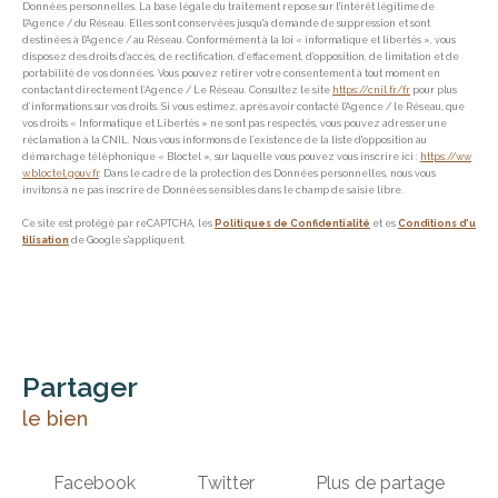
Données personnelles. La base légale du traitement repose sur l'intérêt légitime de
l'Agence / du Réseau. Elles sont conservées jusqu'à demande de suppression et sont
destinées à l'Agence / au Réseau. Conformément à la loi « informatique et libertés », vous
disposez des droits d’accès, de rectification, d’effacement, d’opposition, de limitation et de
portabilité de vos données. Vous pouvez retirer votre consentement à tout moment en
contactant directement l’Agence / Le Réseau. Consultez le site
https://cnil.fr/fr
pour plus
d’informations sur vos droits. Si vous estimez, après avoir contacté l'Agence / le Réseau, que
vos droits « Informatique et Libertés » ne sont pas respectés, vous pouvez adresser une
réclamation à la CNIL. Nous vous informons de l’existence de la liste d'opposition au
démarchage téléphonique « Bloctel », sur laquelle vous pouvez vous inscrire ici :
https://ww
w.bloctel.gouv.fr
. Dans le cadre de la protection des Données personnelles, nous vous
invitons à ne pas inscrire de Données sensibles dans le champ de saisie libre.
Ce site est protégé par reCAPTCHA, les
Politiques de Confidentialité
et es
Conditions d'u
tilisation
de Google s'appliquent.
partager
le bien
Facebook
Twitter
Plus de partage