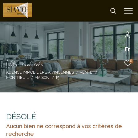
Fr
V
o
r
e
r
e
c
e
c
e
0
AGENCE IMMOBILIÈRE À VINCENNES
VENTE
MONTREUIL
MAISON
T5
DÉSOLÉ
Aucun bien ne correspond à vos critères de
recherche