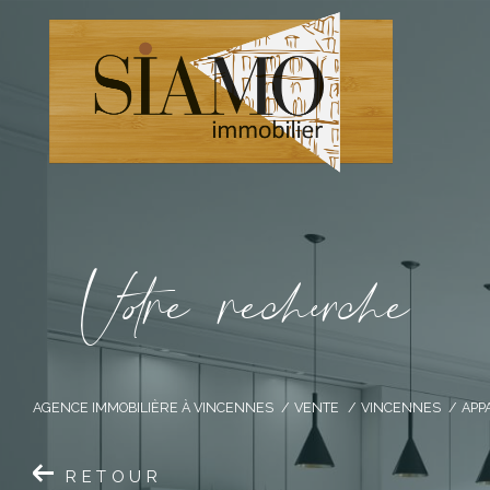
V
o
r
e
r
e
c
e
c
e
AGENCE IMMOBILIÈRE À VINCENNES
VENTE
VINCENNES
APP
RETOUR