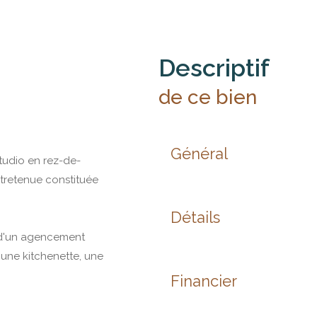
descriptif
de ce bien
Général
tudio en rez-de-
ntretenue constituée
Détails
e d'un agencement
 une kitchenette, une
Financier