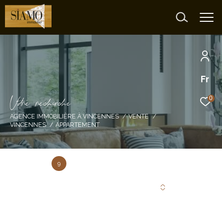
Fr
V
o
r
e
r
e
c
e
c
e
0
AGENCE IMMOBILIÈRE À VINCENNES
VENTE
VINCENNES
APPARTEMENT
9
Annonce(s) trouvée(s) selon vos critères
Trier par
Les plus récentes