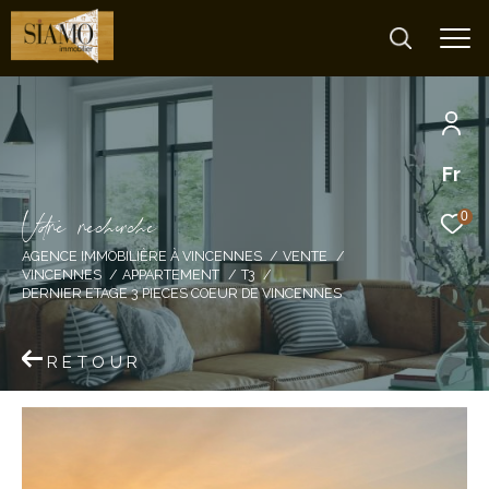
Fr
V
o
r
e
r
e
c
e
c
e
0
AGENCE IMMOBILIÈRE À VINCENNES
VENTE
VINCENNES
APPARTEMENT
T3
DERNIER ETAGE 3 PIECES COEUR DE VINCENNES
RETOUR