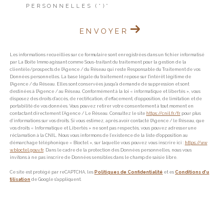
PERSONNELLES (*)*
ENVOYER
Les informations recueillies sur ce formulaire sont enregistrées dans un fichier informatisé
par La Boite Immo agissant comme Sous-traitant du traitement pour la gestion de la
clientèle/prospects de l'Agence / du Réseau qui reste Responsable du Traitement de vos
Données personnelles. La base légale du traitement repose sur l'intérêt légitime de
l'Agence / du Réseau. Elles sont conservées jusqu'à demande de suppression et sont
destinées à l'Agence / au Réseau. Conformément à la loi « informatique et libertés », vous
disposez des droits d’accès, de rectification, d’effacement, d’opposition, de limitation et de
portabilité de vos données. Vous pouvez retirer votre consentement à tout moment en
contactant directement l’Agence / Le Réseau. Consultez le site
https://cnil.fr/fr
pour plus
d’informations sur vos droits. Si vous estimez, après avoir contacté l'Agence / le Réseau, que
vos droits « Informatique et Libertés » ne sont pas respectés, vous pouvez adresser une
réclamation à la CNIL. Nous vous informons de l’existence de la liste d'opposition au
démarchage téléphonique « Bloctel », sur laquelle vous pouvez vous inscrire ici :
https://ww
w.bloctel.gouv.fr
. Dans le cadre de la protection des Données personnelles, nous vous
invitons à ne pas inscrire de Données sensibles dans le champ de saisie libre.
Ce site est protégé par reCAPTCHA, les
Politiques de Confidentialité
et es
Conditions d'u
tilisation
de Google s'appliquent.