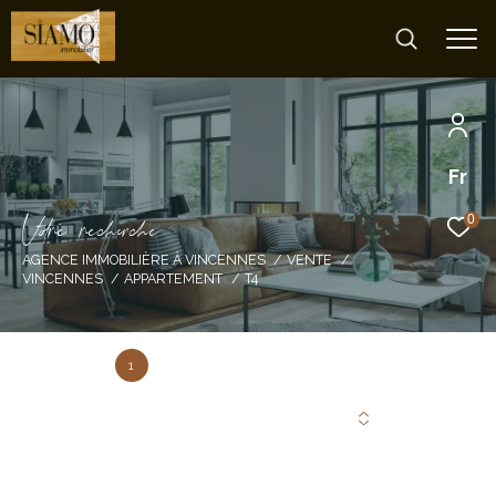
Fr
V
o
r
e
r
e
c
e
c
e
0
AGENCE IMMOBILIÈRE À VINCENNES
VENTE
VINCENNES
APPARTEMENT
T4
1
Annonce(s) trouvée(s) selon vos critères
Trier par
Les plus récentes