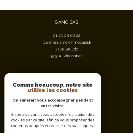
SIAMO SAS
01 48 08 68 22
jlcarini@siamo-immobilier.fr
1 rue Saulpic
94300
vincennes
Nous suivre sur
Comme beaucoup, notre site
utilise les cookies
On aimerait vous accompagner pendant
votre visite.
En poursuivant, vous acceptez l'utilisation des
cookies par ce site, afin de vous proposer des
contenus adaptés et réaliser des statistiques !
Adhérents