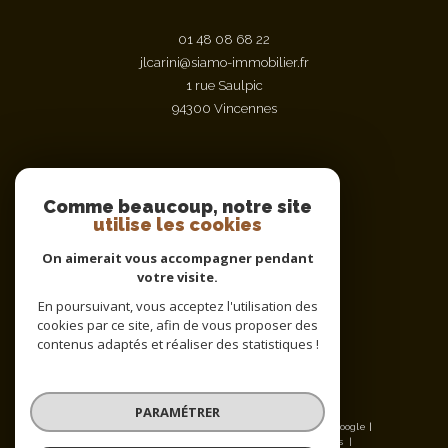
01 48 08 68 22
jlcarini@siamo-immobilier.fr
1 rue Saulpic
94300
vincennes
Nous suivre sur
Comme beaucoup, notre site
utilise les cookies
On aimerait vous accompagner pendant
votre visite.
En poursuivant, vous acceptez l'utilisation des
cookies par ce site, afin de vous proposer des
contenus adaptés et réaliser des statistiques !
Adhérents
PARAMÉTRER
© 2026 | Tous droits réservés | Traduction powered by Google |
Nos honoraires
Plan du site
Mentions légales