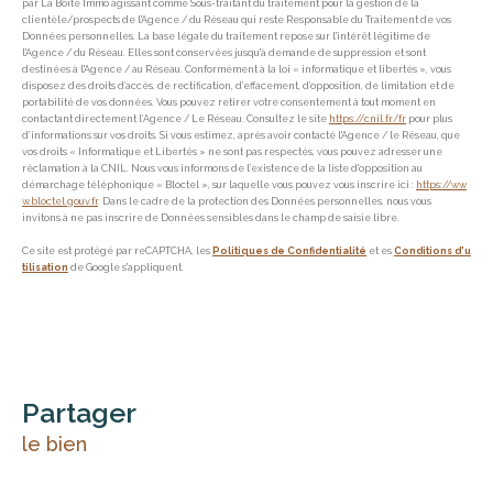
par La Boite Immo agissant comme Sous-traitant du traitement pour la gestion de la
clientèle/prospects de l'Agence / du Réseau qui reste Responsable du Traitement de vos
Données personnelles. La base légale du traitement repose sur l'intérêt légitime de
l'Agence / du Réseau. Elles sont conservées jusqu'à demande de suppression et sont
destinées à l'Agence / au Réseau. Conformément à la loi « informatique et libertés », vous
disposez des droits d’accès, de rectification, d’effacement, d’opposition, de limitation et de
portabilité de vos données. Vous pouvez retirer votre consentement à tout moment en
contactant directement l’Agence / Le Réseau. Consultez le site
https://cnil.fr/fr
pour plus
d’informations sur vos droits. Si vous estimez, après avoir contacté l'Agence / le Réseau, que
vos droits « Informatique et Libertés » ne sont pas respectés, vous pouvez adresser une
réclamation à la CNIL. Nous vous informons de l’existence de la liste d'opposition au
démarchage téléphonique « Bloctel », sur laquelle vous pouvez vous inscrire ici :
https://ww
w.bloctel.gouv.fr
. Dans le cadre de la protection des Données personnelles, nous vous
invitons à ne pas inscrire de Données sensibles dans le champ de saisie libre.
Ce site est protégé par reCAPTCHA, les
Politiques de Confidentialité
et es
Conditions d'u
tilisation
de Google s'appliquent.
partager
le bien