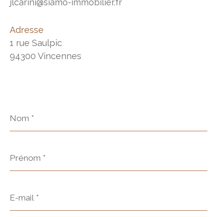
jlcarini@siamo-immobilier.fr
Adresse
1 rue Saulpic
94300 Vincennes
Nom
*
Prénom
*
E-
mail
*