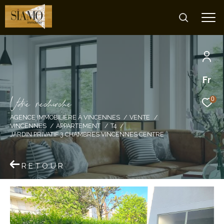
Fr
V
o
r
e
r
e
c
e
c
e
0
AGENCE IMMOBILIÈRE À VINCENNES
VENTE
VINCENNES
APPARTEMENT
T4
JARDIN PRIVATIF 3 CHAMBRES VINCENNES CENTRE
RETOUR