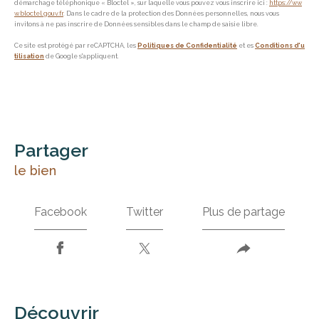
démarchage téléphonique « Bloctel », sur laquelle vous pouvez vous inscrire ici :
https://ww
w.bloctel.gouv.fr
. Dans le cadre de la protection des Données personnelles, nous vous
invitons à ne pas inscrire de Données sensibles dans le champ de saisie libre.
Ce site est protégé par reCAPTCHA, les
Politiques de Confidentialité
et es
Conditions d'u
tilisation
de Google s'appliquent.
partager
le bien
Facebook
Twitter
Plus de partage
découvrir