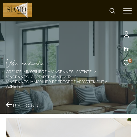
Fr
V
o
r
e
r
e
c
e
c
e
0
AGENCE IMMOBILIÈRE À VINCENNES
VENTE
VINCENNES
APPARTEMENT
T4
VINCENNES IMMOBILIER DE PRESTIGE APPARTEMENT A
ACHETER
RETOUR