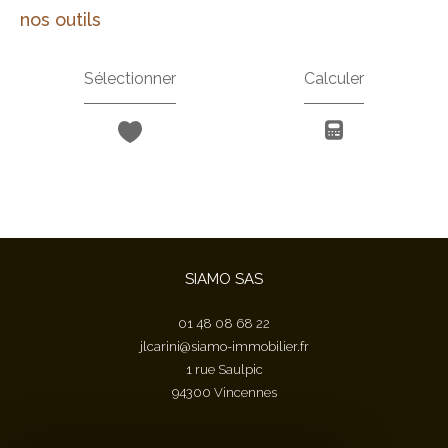
nos outils
Sélectionner
Calculer
SIAMO SAS
01 48 08 68 22
jlcarini@siamo-immobilier.fr
1 rue Saulpic
94300
vincennes