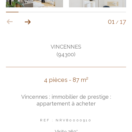
01
17
/
VINCENNES
(94300)
4 pièces - 87 m²
Vincennes : immobilier de prestige :
appartement à acheter
REF : NRV80000910
Visite 360°