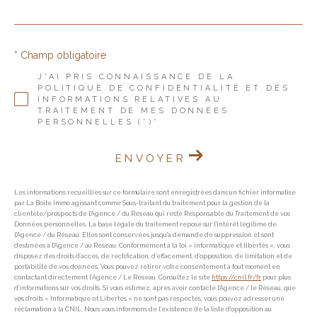
* Champ obligatoire
J'AI PRIS CONNAISSANCE DE LA
POLITIQUE DE CONFIDENTIALITÉ ET DES
INFORMATIONS RELATIVES AU
TRAITEMENT DE MES DONNÉES
PERSONNELLES (*)*
ENVOYER
Les informations recueillies sur ce formulaire sont enregistrées dans un fichier informatisé
par La Boite Immo agissant comme Sous-traitant du traitement pour la gestion de la
clientèle/prospects de l'Agence / du Réseau qui reste Responsable du Traitement de vos
Données personnelles. La base légale du traitement repose sur l'intérêt légitime de
l'Agence / du Réseau. Elles sont conservées jusqu'à demande de suppression et sont
destinées à l'Agence / au Réseau. Conformément à la loi « informatique et libertés », vous
disposez des droits d’accès, de rectification, d’effacement, d’opposition, de limitation et de
portabilité de vos données. Vous pouvez retirer votre consentement à tout moment en
contactant directement l’Agence / Le Réseau. Consultez le site
https://cnil.fr/fr
pour plus
d’informations sur vos droits. Si vous estimez, après avoir contacté l'Agence / le Réseau, que
vos droits « Informatique et Libertés » ne sont pas respectés, vous pouvez adresser une
réclamation à la CNIL. Nous vous informons de l’existence de la liste d'opposition au